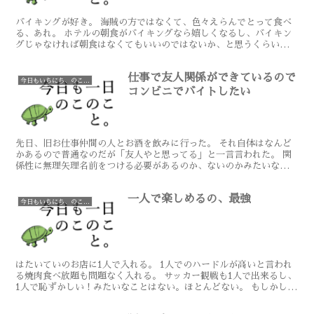
バイキングが好き。 海賊の方ではなくて、色々えらんでとって食べ
る、あれ。 ホテルの朝食がバイキングなら嬉しくなるし、バイキン
グじゃなければ朝食はなくてもいいのではないか、と思うくらいバイ
キングが好き。 なので、定期的にバイキングにいく。 と...
仕事で友人関係ができているので
今日もいちにち、のこのこと
コンビニでバイトしたい
先日、旧お仕事仲間の人とお酒を飲みに行った。 それ自体はなんど
かあるので普通なのだが「友人やと思ってる」と一言言われた。 関
係性に無理矢理名前をつける必要があるのか、ないのかみたいな話に
はなるのでどっちでもいいかな、とは思ったのは内緒。 基...
一人で楽しめるの、最強
今日もいちにち、のこのこと
はたいていのお店に1人で入れる。 1人でのハードルが高いと言われ
る焼肉食べ放題も問題なく入れる。 サッカー観戦も1人で出来るし、
1人で恥ずかしい！みたいなことはない。ほとんどない。 もしかした
ら「1人で来るなんて」と裏で笑われてるかもしれな...