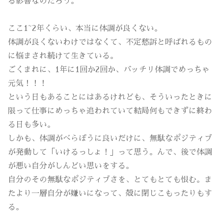
る影響なのだろう。
ここ1~2年くらい、本当に体調が良くない。
体調が良くないわけではなくて、不定愁訴と呼ばれるもの
に悩まされ続けて生きている。
ごくまれに、1年に1回か2回か、バッチリ体調でめっちゃ
元気！！！
という日もあることにはあるけれども、そういったときに
限って仕事にめっちゃ追われていて結局何もできずに終わ
る日も多い。
しかも、体調がべらぼうに良いだけに、無駄なポジティブ
が発動して「いけるっしょ！」って思う。んで、後で体調
が悪い自分がしんどい思いをする。
自分のその無駄なポジティブさを、とてもとても恨む。ま
たより一層自分が嫌いになって、殻に閉じこもったりもす
る。