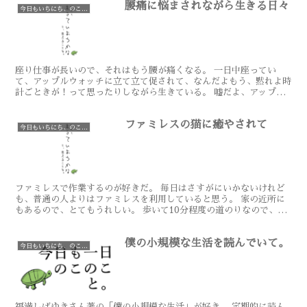
腰痛に悩まされながら生きる日々
今日もいちにち、のこのこと
座り仕事が長いので、それはもう腰が痛くなる。 一日中座ってい
て、アップルウォッチに立て立て促されて、なんだよもう、黙れよ時
計ごときが！って思ったりしながら生きている。 嘘だよ、アップル
ウォッチ。君のおかげで、私は朝起きれていることが多いのだ...
ファミレスの猫に癒やされて
今日もいちにち、のこのこと
ファミレスで作業するのが好きだ。 毎日はさすがにいかないけれど
も、普通の人よりはファミレスを利用していると思う。 家の近所に
もあるので、とてもうれしい。 歩いて10分程度の道のりなので、運
動にもなるし、ちょうど良い。 ドリンクバーとポテトで...
僕の小規模な生活を読んでいて。
今日もいちにち、のこのこと
福満しげゆきさん著の「僕の小規模な生活」が好き。 定期的に読ん