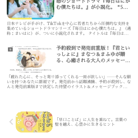
感のショートドラマ『毎日はにか
む僕たちは。』が小説化。“5分
後”に心が揺れる青春の瞬間を描
く
日本テレビが手がけ、TikTokを中心に若者たちから圧倒的な支持を
集めているショートドラマシリーズ『毎日はにかむ僕たちは。』（通
称：まいはに）が、ついに小説化されます。 タイトルは『毎日はに
かむ僕たちは。〜5分後、日常に恋と友情があふれ出す...
予約殺到で発売前重版！『君とい
本
っしょに』まなつ＆まふゆが贈
る、心癒される大人のメッセージ
ブック
「疲れた心に、そっと寄り添ってくれる一冊が欲しい」――そんな願
いを持つあなたに朗報です。発売前から話題沸騰、予約が殺到し、な
んと発売前重版まで決定した待望のイラスト＆メッセージブック第2
弾大和書房より『君といっしょに』（まなつ＆まふゆ：著）...
「早口ことば」に人生を重ねて。言葉の
壁を越え、心豊かに生きるヒント