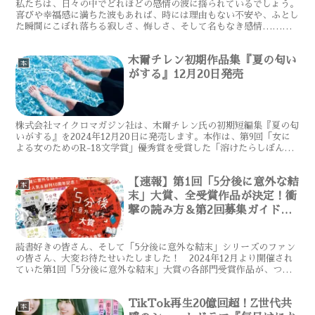
私たちは、日々の中でどれほどの感情の波に揺られているでしょう。
喜びや幸福感に満ちた波もあれば、時には理由もない不安や、ふとし
た瞬間にこぼれ落ちる寂しさ、悔しさ、そして名もなき感情……。
大人になればなるほど、そうした「心のしずく」を、人には見...
木爾チレン初期作品集『夏の匂い
本
がする』12月20日発売
株式会社マイクロマガジン社は、木爾チレン氏の初期短編集『夏の匂
いがする』を2024年12月20日に発売します。本作は、第9回「女に
よる女のためのR-18文学賞」優秀賞を受賞した「溶けたらしぼん
だ。」の改稿を含む、初期短編5篇を収録。木爾氏の...
【速報】第1回「5分後に意外な結
本
末」大賞、全受賞作品が決定！衝
撃の読み方＆第2回募集ガイド
も！
読書好きの皆さん、そして「5分後に意外な結末」シリーズのファン
の皆さん、大変お待たせいたしました！ 2024年12月より開催され
ていた第1回「5分後に意外な結末」大賞の各部門受賞作品が、つい
に本日2025年11月27日に発表されました！ 小...
TikTok再生20億回超！Z世代共
本