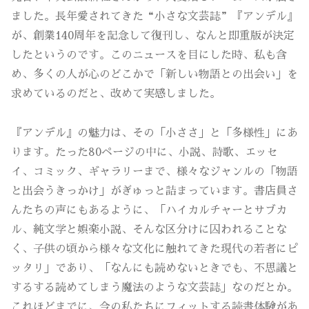
ました。長年愛されてきた“小さな文芸誌”『アンデル』
が、創業140周年を記念して復刊し、なんと即重版が決定
したというのです。このニュースを目にした時、私も含
め、多くの人が心のどこかで「新しい物語との出会い」を
求めているのだと、改めて実感しました。
『アンデル』の魅力は、その「小ささ」と「多様性」にあ
ります。たった80ページの中に、小説、詩歌、エッセ
イ、コミック、ギャラリーまで、様々なジャンルの「物語
と出会うきっかけ」がぎゅっと詰まっています。書店員さ
んたちの声にもあるように、「ハイカルチャーとサブカ
ル、純文学と娯楽小説、そんな区分けに囚われることな
く、子供の頃から様々な文化に触れてきた現代の若者にピ
ッタリ」であり、「なんにも読めないときでも、不思議と
するする読めてしまう魔法のような文芸誌」なのだとか。
これほどまでに、今の私たちにフィットする読書体験があ