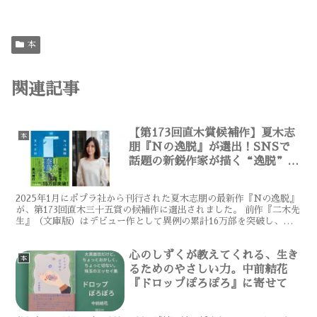
本
関連記事
【第173回直木賞候補作】夏木志
本
朋『Nの逸脱』が選出！SNSで
話題の新鋭作家が描く“逸脱”の
物語
2025年1月にポプラ社から刊行された夏木志朋の最新作『Nの逸脱』
が、第173回直木三十五賞の候補作に選出されました。 前作『二木先
生』（文庫版）はデビュー作として異例の累計16万部を突破し、
SNSを中心に若年層の圧倒的支持を獲得した夏木氏...
心のしずくが教えてくれる、生き
本
るためのやさしい力。中前結花
『ドロップぽろぽろ』に寄せて