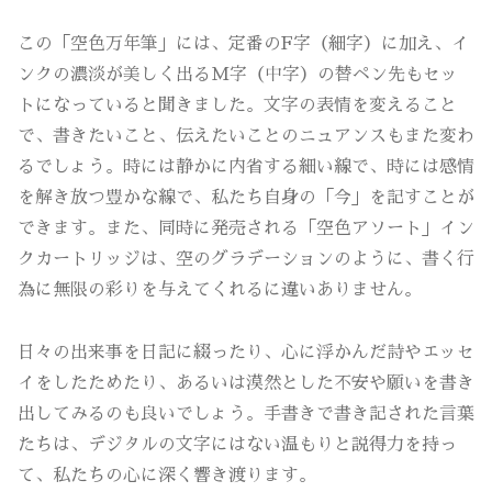
この「空色万年筆」には、定番のF字（細字）に加え、イ
ンクの濃淡が美しく出るM字（中字）の替ペン先もセッ
トになっていると聞きました。文字の表情を変えること
で、書きたいこと、伝えたいことのニュアンスもまた変わ
るでしょう。時には静かに内省する細い線で、時には感情
を解き放つ豊かな線で、私たち自身の「今」を記すことが
できます。また、同時に発売される「空色アソート」イン
クカートリッジは、空のグラデーションのように、書く行
為に無限の彩りを与えてくれるに違いありません。
日々の出来事を日記に綴ったり、心に浮かんだ詩やエッセ
イをしたためたり、あるいは漠然とした不安や願いを書き
出してみるのも良いでしょう。手書きで書き記された言葉
たちは、デジタルの文字にはない温もりと説得力を持っ
て、私たちの心に深く響き渡ります。