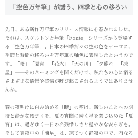
「空色万年筆」が誘う、四季と心の移ろい
先日、ある新作万年筆のリリース情報に心惹かれました。
それは、スケルトン万年筆「Fonte」シリーズから登場す
る「空色万年筆」。日本の四季折々の空の色をテーマに、
季節と時間の移ろいを万年筆の軸色に表現したというので
す。「曙」「夏宵」「花火」「天の川」「夕暮れ」「凍
星」――そのネーミングを聞くだけで、私たちの心に宿る
さまざまな情景や感情が呼び起こされるようではありませ
んか。
春の夜明けに白み始める「曙」の空は、新しいことへの期
待と静かな始まりを。夏の宵闇に瞬く星を閉じ込めた「夏
宵」は、過ぎゆく一日の名残惜しさと穏やかな安らぎを。
そして真夜中の「凍星」は、凍てつく静寂の中で、内なる