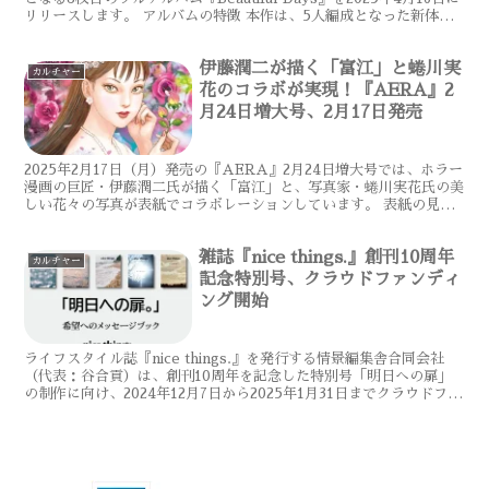
リリースします。 アルバムの特徴 本作は、5人編成となった新体制
での初作品であり、全12曲...
伊藤潤二が描く「富江」と蜷川実
カルチャー
花のコラボが実現！『AERA』2
月24日増大号、2月17日発売
2025年2月17日（月）発売の『AERA』2月24日増大号では、ホラー
漫画の巨匠・伊藤潤二氏が描く「富江」と、写真家・蜷川実花氏の美
しい花々の写真が表紙でコラボレーションしています。 表紙の見ど
ころ 表紙には、伊藤潤二氏が描き下ろした美少...
雑誌『nice things.』創刊10周年
カルチャー
記念特別号、クラウドファンディ
ング開始
ライフスタイル誌『nice things.』を発行する情景編集舎合同会社
（代表：谷合貢）は、創刊10周年を記念した特別号「明日への扉」
の制作に向け、2024年12月7日から2025年1月31日までクラウドファ
ンディングを実施します。 プロジ...