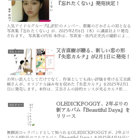
『忘れたくない』発売決定！
人気アイドルグループiLiFE!のメンバー、那蘭のどかさんの初となる
写真集『忘れたくない』が、2025年2月6日（木）に講談社より発売
されます。 写真集の内容 本作は、写真家・佐内正史氏の撮影によ
る、2024年夏にベトナムで過ごした数日間を...
又吉直樹が贈る、新しい恋の形
カルチャー
『失恋カルタ』が2月1日に発売！
お笑い芸人としてだけでなく、作家としても高い評価を受ける又吉直
樹さんが、オリジナル詠み句を収めた『失恋カルタ』を2025年2月1
日に発売します。本作は、又吉さんの詩的センスが光るカルタ形式の
作品で、失恋の切なさや恋愛の喜びを美しく表現してい...
OLEDICKFOGGY、2年ぶりの
カルチャー
新アルバム『Beautiful Days』を
リリース
無頼派ロックバンドとして知られるOLEDICKFOGGYが、2年ぶり
となる8枚目のフルアルバム『Beautiful Days』を2025年4月16日に