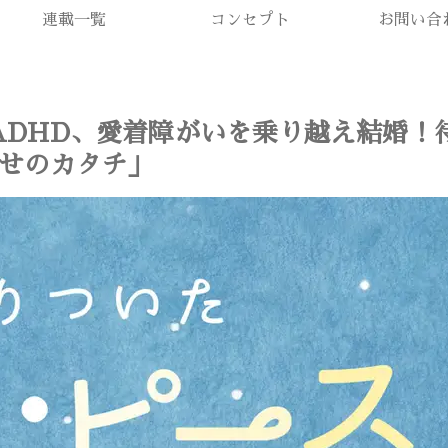
連載一覧
コンセプト
お問い合
、ADHD、愛着障がいを乗り越え結婚
せのカタチ」