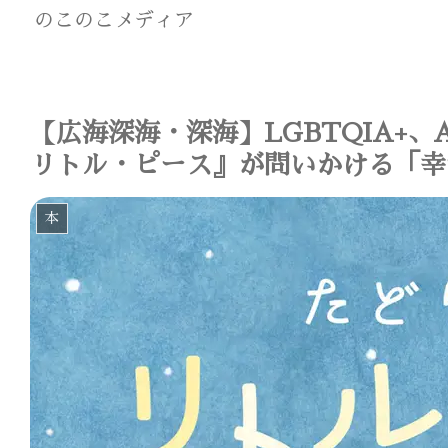
のこのこメディア
【広海深海・深海】LGBTQIA+
リトル・ピース』が問いかける「幸
本